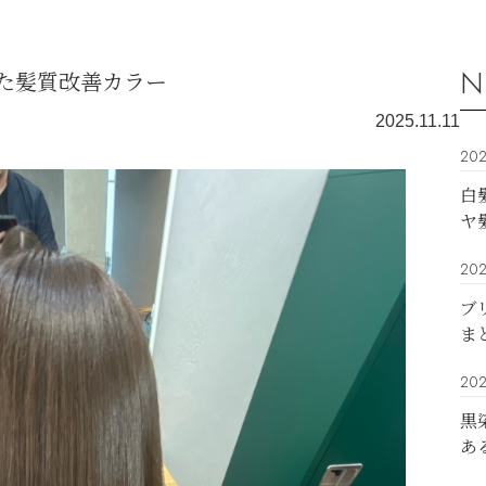
N
た髪質改善カラー
2025.11.11
202
白
ヤ
202
ブ
ま
202
黒
あ