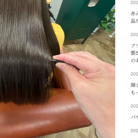
202
赤
品
202
ブ
質
の
202
顔
も
202
パ
202