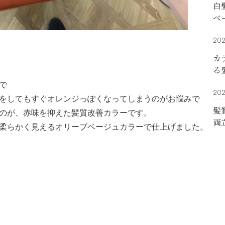
白
ベ
202
カ
る
で
202
をしてもすぐオレンジっぽくなってしまうのがお悩みで
髪
のが、赤味を抑えた髪質改善カラーです。
両
柔らかく見えるオリーブベージュカラーで仕上げました。