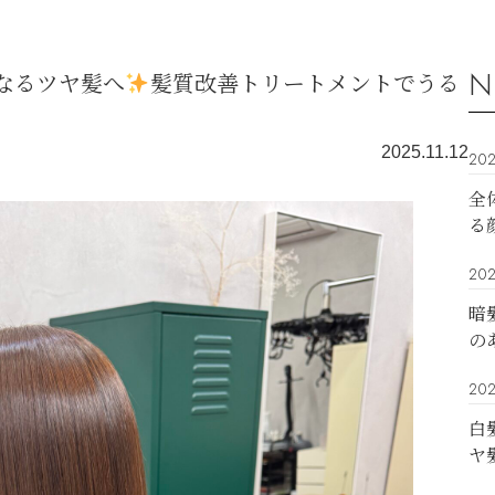
N
なるツヤ髪へ
髪質改善トリートメントでうる
2025.11.12
202
全
る
202
暗
の
202
白
ヤ