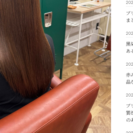
202
ブ
ま
202
黒
あ
202
赤
品
202
ブ
質
の