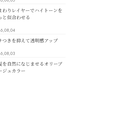
6,08,05
まわりレイヤーでハイトーンを
っと似合わせる
6,08,04
サつきを抑えて透明感アップ
6,08,03
髪を自然になじませるオリーブ
ージュカラー