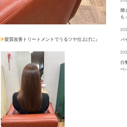
202
顔
も
202
パ
髪質改善トリートメントでうるツヤ仕上げに』
202
白
ベ